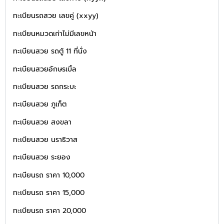
ทะเบียนรถสวย เลขคู่ (xxyy)
ทะเบียนหมวดเก่าไม่มีเลขหน้า
ทะเบียนสวย รถตู้ 11 ที่นั่ง
ทะเบียนสวยอักษรเบิ้ล
ทะเบียนสวย รถกระบะ
ทะเบียนสวย ภูเก็ต
ทะเบียนสวย สงขลา
ทะเบียนสวย นราธิวาส
ทะเบียนสวย ระยอง
ทะเบียนรถ ราคา 10,000
ทะเบียนรถ ราคา 15,000
ทะเบียนรถ ราคา 20,000