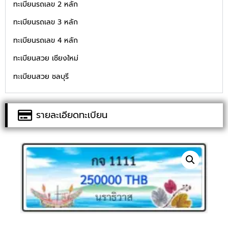
ทะเบียนรถเลข 2 หลัก
ทะเบียนรถเลข 3 หลัก
ทะเบียนรถเลข 4 หลัก
ทะเบียนสวย เชียงใหม่
ทะเบียนสวย ชลบุรี
รายละเอียดทะเบียน