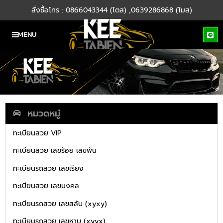
สั่งซื้อโทร : 0866043344 (โตส) ,
0639286868 (โมส)
MENU
หมวดหมู่
ทะเบียนสวย VIP
ทะเบียนสวย เลขร้อย เลขพัน
ทะเบียนรถสวย เลขเรียง
ทะเบียนสวย เลขมงคล
ทะเบียนรถสวย เลขสลับ (xyxy)
ทะเบียนรถสวย เลขหาบ (xyyx)