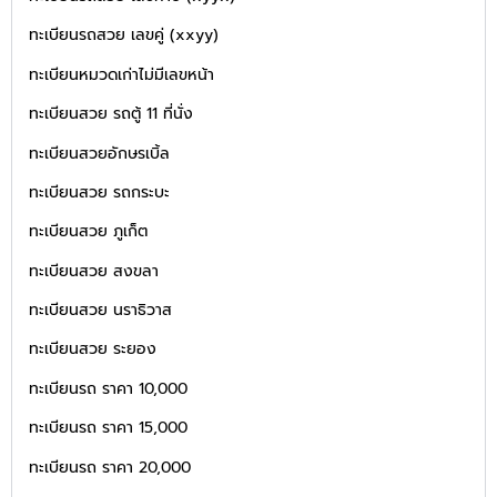
ทะเบียนรถสวย เลขคู่ (xxyy)
ทะเบียนหมวดเก่าไม่มีเลขหน้า
ทะเบียนสวย รถตู้ 11 ที่นั่ง
ทะเบียนสวยอักษรเบิ้ล
ทะเบียนสวย รถกระบะ
ทะเบียนสวย ภูเก็ต
ทะเบียนสวย สงขลา
ทะเบียนสวย นราธิวาส
ทะเบียนสวย ระยอง
ทะเบียนรถ ราคา 10,000
ทะเบียนรถ ราคา 15,000
ทะเบียนรถ ราคา 20,000