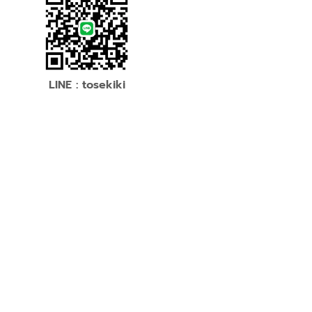
LINE : tosekiki