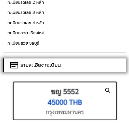
ทะเบียนรถเลข 2 หลัก
ทะเบียนรถเลข 3 หลัก
ทะเบียนรถเลข 4 หลัก
ทะเบียนสวย เชียงใหม่
ทะเบียนสวย ชลบุรี
รายละเอียดทะเบียน