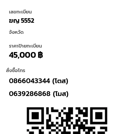
เลขทะเบียน
ฆญ 5552
จังหวัด
ราคาป้ายทะเบียน
45,000
฿
สั่งซื้อโทร
0866043344 (โตส)
0639286868 (โมส)