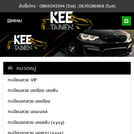
สั่งซื้อโทร : 0866043344 (โตส) ,
0639286868 (โมส)
MENU
หมวดหมู่
ทะเบียนสวย VIP
ทะเบียนสวย เลขร้อย เลขพัน
ทะเบียนรถสวย เลขเรียง
ทะเบียนสวย เลขมงคล
ทะเบียนรถสวย เลขสลับ (xyxy)
ทะเบียนรถสวย เลขหาบ (xyyx)