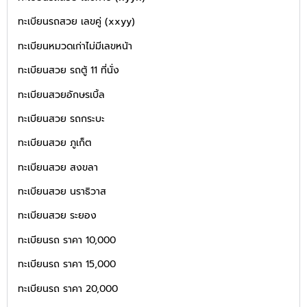
ทะเบียนรถสวย เลขคู่ (xxyy)
ทะเบียนหมวดเก่าไม่มีเลขหน้า
ทะเบียนสวย รถตู้ 11 ที่นั่ง
ทะเบียนสวยอักษรเบิ้ล
ทะเบียนสวย รถกระบะ
ทะเบียนสวย ภูเก็ต
ทะเบียนสวย สงขลา
ทะเบียนสวย นราธิวาส
ทะเบียนสวย ระยอง
ทะเบียนรถ ราคา 10,000
ทะเบียนรถ ราคา 15,000
ทะเบียนรถ ราคา 20,000