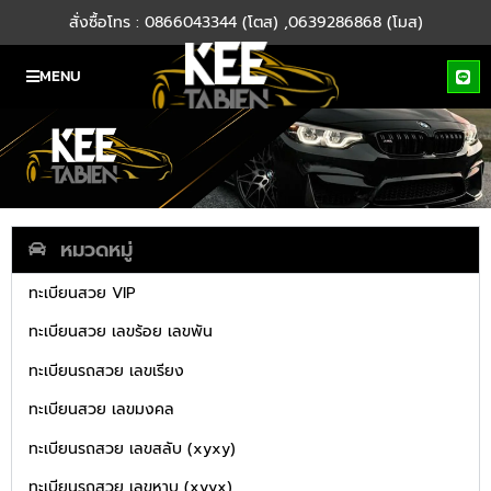
สั่งซื้อโทร : 0866043344 (โตส) ,
0639286868 (โมส)
MENU
หมวดหมู่
ทะเบียนสวย VIP
ทะเบียนสวย เลขร้อย เลขพัน
ทะเบียนรถสวย เลขเรียง
ทะเบียนสวย เลขมงคล
ทะเบียนรถสวย เลขสลับ (xyxy)
ทะเบียนรถสวย เลขหาบ (xyyx)