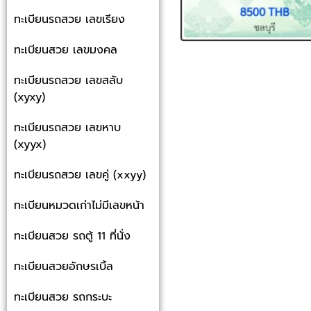
ทะเบียนรถสวย เลขเรียง
ทะเบียนสวย เลขมงคล
ทะเบียนรถสวย เลขสลับ
(xyxy)
ทะเบียนรถสวย เลขหาบ
(xyyx)
ทะเบียนรถสวย เลขคู่ (xxyy)
ทะเบียนหมวดเก่าไม่มีเลขหน้า
ทะเบียนสวย รถตู้ 11 ที่นั่ง
ทะเบียนสวยอักษรเบิ้ล
ทะเบียนสวย รถกระบะ