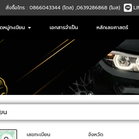
สั่งซื้อโทร : 0866043344 (โตส) ,
0639286868 (โมส)
LI
หมู่ทะเบียน
เอกสารจำเป็น
หลักเลขศาสตร์
ียน
เลขทะเบียน
จังหวัด