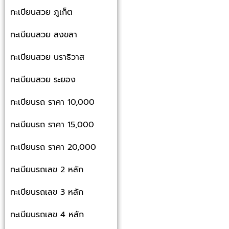
ทะเบียนสวย ภูเก็ต
ทะเบียนสวย สงขลา
ทะเบียนสวย นราธิวาส
ทะเบียนสวย ระยอง
ทะเบียนรถ ราคา 10,000
ทะเบียนรถ ราคา 15,000
ทะเบียนรถ ราคา 20,000
ทะเบียนรถเลข 2 หลัก
ทะเบียนรถเลข 3 หลัก
ทะเบียนรถเลข 4 หลัก