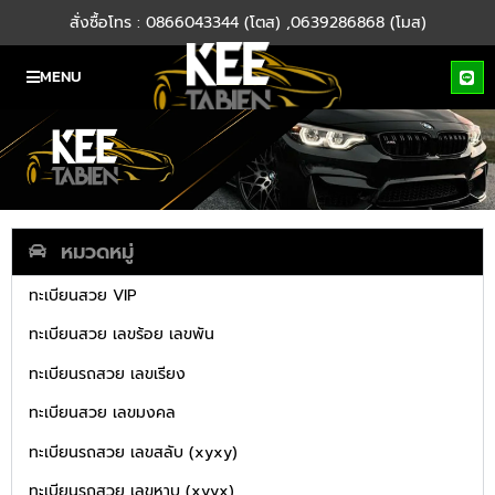
สั่งซื้อโทร : 0866043344 (โตส) ,
0639286868 (โมส)
MENU
หมวดหมู่
ทะเบียนสวย VIP
ทะเบียนสวย เลขร้อย เลขพัน
ทะเบียนรถสวย เลขเรียง
ทะเบียนสวย เลขมงคล
ทะเบียนรถสวย เลขสลับ (xyxy)
ทะเบียนรถสวย เลขหาบ (xyyx)