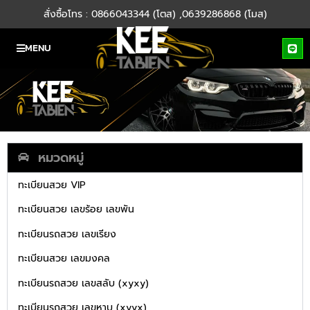
สั่งซื้อโทร : 0866043344 (โตส) ,
0639286868 (โมส)
MENU
หมวดหมู่
ทะเบียนสวย VIP
ทะเบียนสวย เลขร้อย เลขพัน
ทะเบียนรถสวย เลขเรียง
ทะเบียนสวย เลขมงคล
ทะเบียนรถสวย เลขสลับ (xyxy)
ทะเบียนรถสวย เลขหาบ (xyyx)