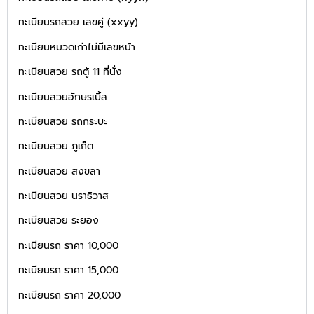
ทะเบียนรถสวย เลขคู่ (xxyy)
ทะเบียนหมวดเก่าไม่มีเลขหน้า
ทะเบียนสวย รถตู้ 11 ที่นั่ง
ทะเบียนสวยอักษรเบิ้ล
ทะเบียนสวย รถกระบะ
ทะเบียนสวย ภูเก็ต
ทะเบียนสวย สงขลา
ทะเบียนสวย นราธิวาส
ทะเบียนสวย ระยอง
ทะเบียนรถ ราคา 10,000
ทะเบียนรถ ราคา 15,000
ทะเบียนรถ ราคา 20,000