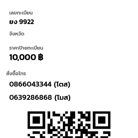
เลขทะเบียน
ยง 9922
จังหวัด
ราคาป้ายทะเบียน
10,000
฿
สั่งซื้อโทร
0866043344 (โตส)
0639286868 (โมส)