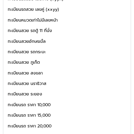
ทะเบียนรถสวย เลขคู่ (xxyy)
ทะเบียนหมวดเก่าไม่มีเลขหน้า
ทะเบียนสวย รถตู้ 11 ที่นั่ง
ทะเบียนสวยอักษรเบิ้ล
ทะเบียนสวย รถกระบะ
ทะเบียนสวย ภูเก็ต
ทะเบียนสวย สงขลา
ทะเบียนสวย นราธิวาส
ทะเบียนสวย ระยอง
ทะเบียนรถ ราคา 10,000
ทะเบียนรถ ราคา 15,000
ทะเบียนรถ ราคา 20,000