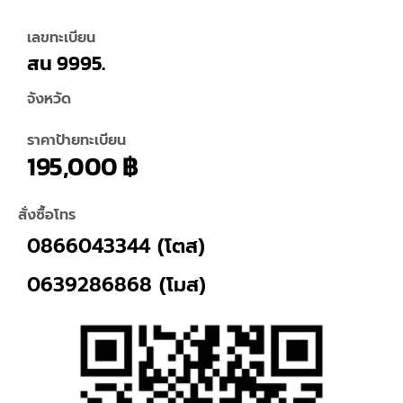
เลขทะเบียน
สน 9995.
จังหวัด
ราคาป้ายทะเบียน
195,000
฿
สั่งซื้อโทร
0866043344 (โตส)
0639286868 (โมส)