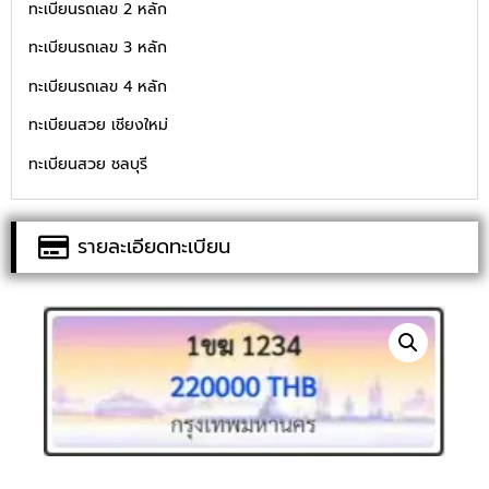
ทะเบียนรถเลข 2 หลัก
ทะเบียนรถเลข 3 หลัก
ทะเบียนรถเลข 4 หลัก
ทะเบียนสวย เชียงใหม่
ทะเบียนสวย ชลบุรี
รายละเอียดทะเบียน