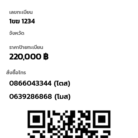
เลขทะเบียน
1ขฆ 1234
จังหวัด
ราคาป้ายทะเบียน
220,000
฿
สั่งซื้อโทร
0866043344 (โตส)
0639286868 (โมส)