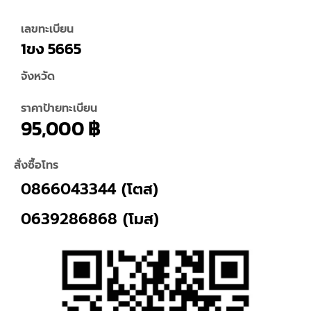
เลขทะเบียน
1ขง 5665
จังหวัด
ราคาป้ายทะเบียน
95,000
฿
สั่งซื้อโทร
0866043344 (โตส)
0639286868 (โมส)