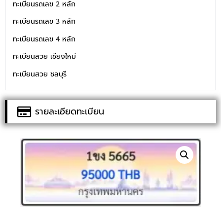
ทะเบียนรถเลข 2 หลัก
ทะเบียนรถเลข 3 หลัก
ทะเบียนรถเลข 4 หลัก
ทะเบียนสวย เชียงใหม่
ทะเบียนสวย ชลบุรี
รายละเอียดทะเบียน