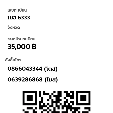
เลขทะเบียน
1ขฮ 6333
จังหวัด
ราคาป้ายทะเบียน
35,000
฿
สั่งซื้อโทร
0866043344 (โตส)
0639286868 (โมส)