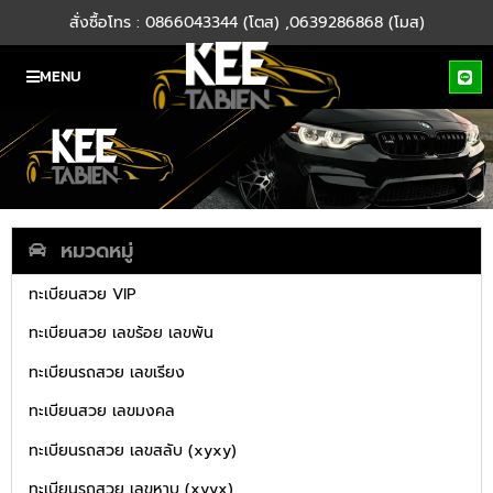
สั่งซื้อโทร : 0866043344 (โตส) ,
0639286868 (โมส)
MENU
หมวดหมู่
ทะเบียนสวย VIP
ทะเบียนสวย เลขร้อย เลขพัน
ทะเบียนรถสวย เลขเรียง
ทะเบียนสวย เลขมงคล
ทะเบียนรถสวย เลขสลับ (xyxy)
ทะเบียนรถสวย เลขหาบ (xyyx)