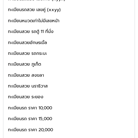
ทะเบียนรถสวย เลขคู่ (xxyy)
ทะเบียนหมวดเก่าไม่มีเลขหน้า
ทะเบียนสวย รถตู้ 11 ที่นั่ง
ทะเบียนสวยอักษรเบิ้ล
ทะเบียนสวย รถกระบะ
ทะเบียนสวย ภูเก็ต
ทะเบียนสวย สงขลา
ทะเบียนสวย นราธิวาส
ทะเบียนสวย ระยอง
ทะเบียนรถ ราคา 10,000
ทะเบียนรถ ราคา 15,000
ทะเบียนรถ ราคา 20,000