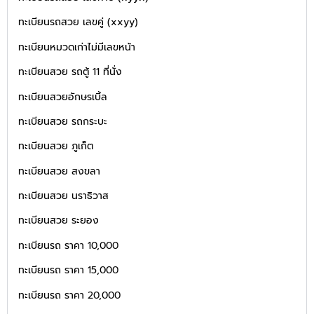
ทะเบียนรถสวย เลขคู่ (xxyy)
ทะเบียนหมวดเก่าไม่มีเลขหน้า
ทะเบียนสวย รถตู้ 11 ที่นั่ง
ทะเบียนสวยอักษรเบิ้ล
ทะเบียนสวย รถกระบะ
ทะเบียนสวย ภูเก็ต
ทะเบียนสวย สงขลา
ทะเบียนสวย นราธิวาส
ทะเบียนสวย ระยอง
ทะเบียนรถ ราคา 10,000
ทะเบียนรถ ราคา 15,000
ทะเบียนรถ ราคา 20,000