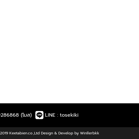
286868 (โมส)
LINE : tosekiki
2019 Keetabien.co.,Ltd Design & Develop by
Winllerbkk