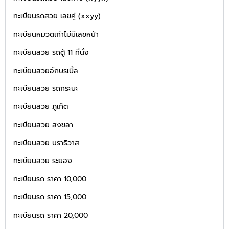
ทะเบียนรถสวย เลขคู่ (xxyy)
ทะเบียนหมวดเก่าไม่มีเลขหน้า
ทะเบียนสวย รถตู้ 11 ที่นั่ง
ทะเบียนสวยอักษรเบิ้ล
ทะเบียนสวย รถกระบะ
ทะเบียนสวย ภูเก็ต
ทะเบียนสวย สงขลา
ทะเบียนสวย นราธิวาส
ทะเบียนสวย ระยอง
ทะเบียนรถ ราคา 10,000
ทะเบียนรถ ราคา 15,000
ทะเบียนรถ ราคา 20,000