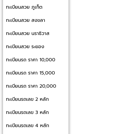
ทะเบียนสวย ภูเก็ต
ทะเบียนสวย สงขลา
ทะเบียนสวย นราธิวาส
ทะเบียนสวย ระยอง
ทะเบียนรถ ราคา 10,000
ทะเบียนรถ ราคา 15,000
ทะเบียนรถ ราคา 20,000
ทะเบียนรถเลข 2 หลัก
ทะเบียนรถเลข 3 หลัก
ทะเบียนรถเลข 4 หลัก