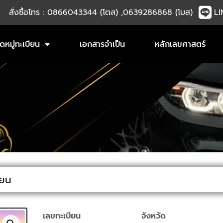
สั่งซื้อโทร : 0866043344 (โตส) ,
0639286868 (โมส)
LI
หมู่ทะเบียน
เอกสารจำเป็น
หลักเลขศาสตร์
ียน
เลขทะเบียน
จังหวัด