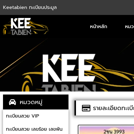
Keetabien ทะเบียนประมูล
หน้าหลัก
หมวด
หมวดหมู่
รายละเอียดทะเบ
ทะเบียนสวย VIP
ทะเบียนสวย เลขร้อย เลขพัน