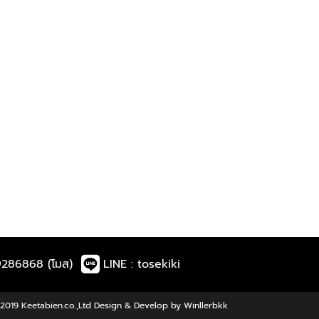
286868 (โมส)
LINE : tosekiki
2019 Keetabien.co.,Ltd Design & Develop by
Winllerbkk