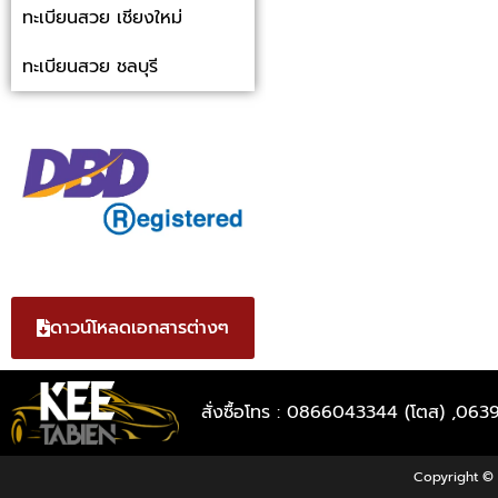
ทะเบียนสวย เชียงใหม่
ทะเบียนสวย ชลบุรี
ดาวน์โหลดเอกสารต่างๆ
สั่งซื้อโทร : 0866043344 (โตส) ,
0639
Copyright © 