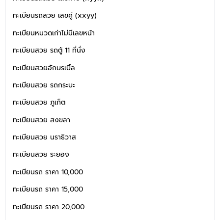
ทะเบียนรถสวย เลขคู่ (xxyy)
ทะเบียนหมวดเก่าไม่มีเลขหน้า
ทะเบียนสวย รถตู้ 11 ที่นั่ง
ทะเบียนสวยอักษรเบิ้ล
ทะเบียนสวย รถกระบะ
ทะเบียนสวย ภูเก็ต
ทะเบียนสวย สงขลา
ทะเบียนสวย นราธิวาส
ทะเบียนสวย ระยอง
ทะเบียนรถ ราคา 10,000
ทะเบียนรถ ราคา 15,000
ทะเบียนรถ ราคา 20,000