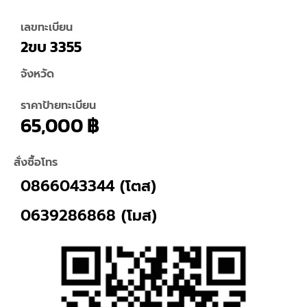
เลขทะเบียน
2ขบ 3355
จังหวัด
ราคาป้ายทะเบียน
65,000
฿
สั่งซื้อโทร
0866043344 (โตส)
0639286868 (โมส)