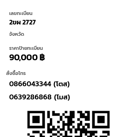
เลขทะเบียน
2ขผ 2727
จังหวัด
ราคาป้ายทะเบียน
90,000
฿
สั่งซื้อโทร
0866043344 (โตส)
0639286868 (โมส)