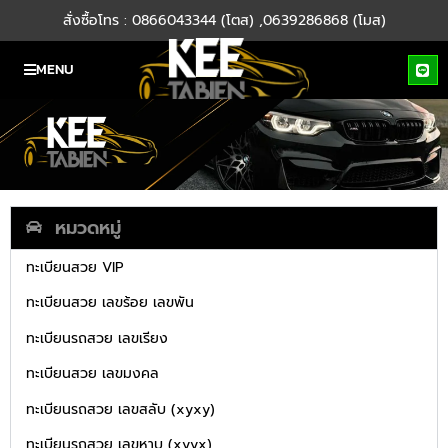
สั่งซื้อโทร : 0866043344 (โตส) ,
0639286868 (โมส)
MENU
หมวดหมู่
ทะเบียนสวย VIP
ทะเบียนสวย เลขร้อย เลขพัน
ทะเบียนรถสวย เลขเรียง
ทะเบียนสวย เลขมงคล
ทะเบียนรถสวย เลขสลับ (xyxy)
ทะเบียนรถสวย เลขหาบ (xyyx)