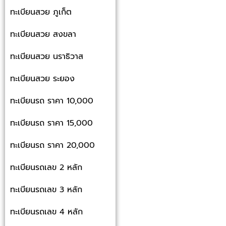
ทะเบียนสวย ภูเก็ต
ทะเบียนสวย สงขลา
ทะเบียนสวย นราธิวาส
ทะเบียนสวย ระยอง
ทะเบียนรถ ราคา 10,000
ทะเบียนรถ ราคา 15,000
ทะเบียนรถ ราคา 20,000
ทะเบียนรถเลข 2 หลัก
ทะเบียนรถเลข 3 หลัก
ทะเบียนรถเลข 4 หลัก