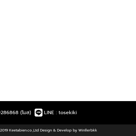
286868 (โมส)
LINE : tosekiki
2019 Keetabien.co.,Ltd Design & Develop by
Winllerbkk