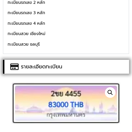
ทะเบียนรถเลข 2 หลัก
ทะเบียนรถเลข 3 หลัก
ทะเบียนรถเลข 4 หลัก
ทะเบียนสวย เชียงใหม่
ทะเบียนสวย ชลบุรี
รายละเอียดทะเบียน