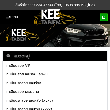
สั่งซื้อโทร : 0866043344 (โตส) ,
0639286868 (โมส)
MENU
หมวดหมู่
ทะเบียนสวย VIP
ทะเบียนสวย เลขร้อย เลขพัน
ทะเบียนรถสวย เลขเรียง
ทะเบียนสวย เลขมงคล
ทะเบียนรถสวย เลขสลับ (xyxy)
ทะเบียนรถสวย เลขหาบ (xyyx)