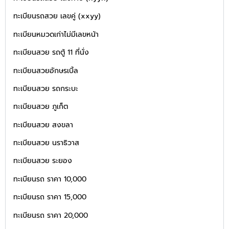
ทะเบียนรถสวย เลขคู่ (xxyy)
ทะเบียนหมวดเก่าไม่มีเลขหน้า
ทะเบียนสวย รถตู้ 11 ที่นั่ง
ทะเบียนสวยอักษรเบิ้ล
ทะเบียนสวย รถกระบะ
ทะเบียนสวย ภูเก็ต
ทะเบียนสวย สงขลา
ทะเบียนสวย นราธิวาส
ทะเบียนสวย ระยอง
ทะเบียนรถ ราคา 10,000
ทะเบียนรถ ราคา 15,000
ทะเบียนรถ ราคา 20,000