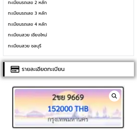
ทะเบียนรถเลข 2 หลัก
ทะเบียนรถเลข 3 หลัก
ทะเบียนรถเลข 4 หลัก
ทะเบียนสวย เชียงใหม่
ทะเบียนสวย ชลบุรี
รายละเอียดทะเบียน