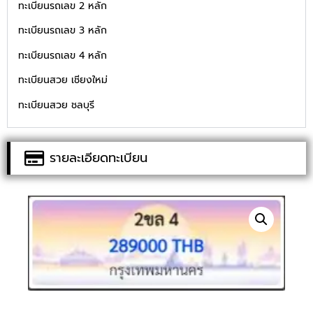
ทะเบียนรถเลข 2 หลัก
ทะเบียนรถเลข 3 หลัก
ทะเบียนรถเลข 4 หลัก
ทะเบียนสวย เชียงใหม่
ทะเบียนสวย ชลบุรี
รายละเอียดทะเบียน