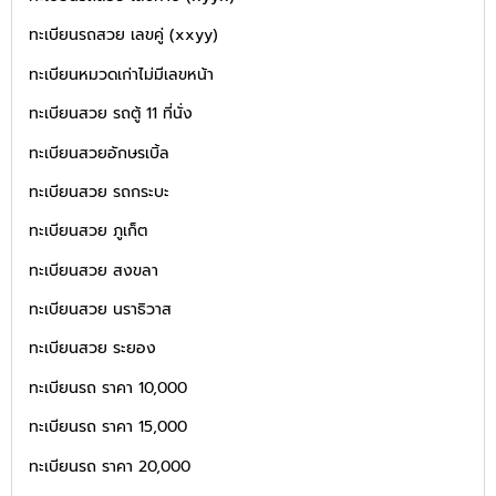
ทะเบียนรถสวย เลขคู่ (xxyy)
ทะเบียนหมวดเก่าไม่มีเลขหน้า
ทะเบียนสวย รถตู้ 11 ที่นั่ง
ทะเบียนสวยอักษรเบิ้ล
ทะเบียนสวย รถกระบะ
ทะเบียนสวย ภูเก็ต
ทะเบียนสวย สงขลา
ทะเบียนสวย นราธิวาส
ทะเบียนสวย ระยอง
ทะเบียนรถ ราคา 10,000
ทะเบียนรถ ราคา 15,000
ทะเบียนรถ ราคา 20,000