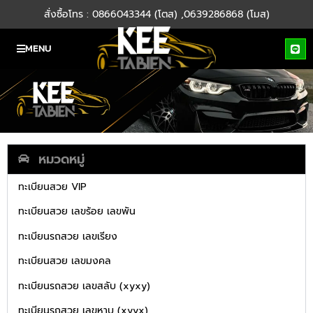
สั่งซื้อโทร : 0866043344 (โตส) ,
0639286868 (โมส)
MENU
หมวดหมู่
ทะเบียนสวย VIP
ทะเบียนสวย เลขร้อย เลขพัน
ทะเบียนรถสวย เลขเรียง
ทะเบียนสวย เลขมงคล
ทะเบียนรถสวย เลขสลับ (xyxy)
ทะเบียนรถสวย เลขหาบ (xyyx)