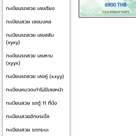
ทะเบียนรถสวย เลขเรียง
ทะเบียนสวย เลขมงคล
ทะเบียนรถสวย เลขสลับ
(xyxy)
ทะเบียนรถสวย เลขหาบ
(xyyx)
ทะเบียนรถสวย เลขคู่ (xxyy)
ทะเบียนหมวดเก่าไม่มีเลขหน้า
ทะเบียนสวย รถตู้ 11 ที่นั่ง
ทะเบียนสวยอักษรเบิ้ล
ทะเบียนสวย รถกระบะ