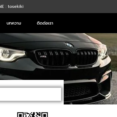
NE : tosekiki
บทความ
ติดต่อเรา