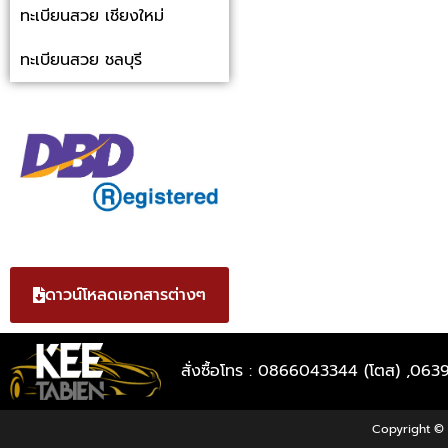
ทะเบียนสวย เชียงใหม่
ทะเบียนสวย ชลบุรี
ดาวน์โหลดเอกสารต่างๆ
สั่งซื้อโทร : 0866043344 (โตส) ,
0639
Copyright © 