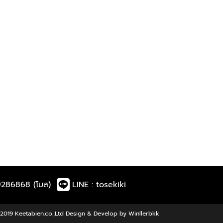
286868 (โมส)
LINE : tosekiki
2019 Keetabien.co.,Ltd Design & Develop by
Winllerbkk