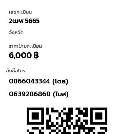
เลขทะเบียน
2ฒพ 5665
จังหวัด
ราคาป้ายทะเบียน
6,000
฿
สั่งซื้อโทร
0866043344 (โตส)
0639286868 (โมส)