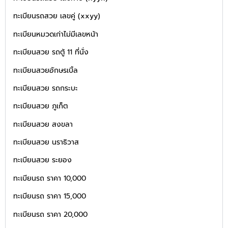
ทะเบียนรถสวย เลขคู่ (xxyy)
ทะเบียนหมวดเก่าไม่มีเลขหน้า
ทะเบียนสวย รถตู้ 11 ที่นั่ง
ทะเบียนสวยอักษรเบิ้ล
ทะเบียนสวย รถกระบะ
ทะเบียนสวย ภูเก็ต
ทะเบียนสวย สงขลา
ทะเบียนสวย นราธิวาส
ทะเบียนสวย ระยอง
ทะเบียนรถ ราคา 10,000
ทะเบียนรถ ราคา 15,000
ทะเบียนรถ ราคา 20,000