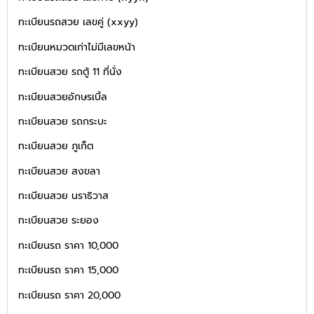
ทะเบียนรถสวย เลขคู่ (xxyy)
ทะเบียนหมวดเก่าไม่มีเลขหน้า
ทะเบียนสวย รถตู้ 11 ที่นั่ง
ทะเบียนสวยอักษรเบิ้ล
ทะเบียนสวย รถกระบะ
ทะเบียนสวย ภูเก็ต
ทะเบียนสวย สงขลา
ทะเบียนสวย นราธิวาส
ทะเบียนสวย ระยอง
ทะเบียนรถ ราคา 10,000
ทะเบียนรถ ราคา 15,000
ทะเบียนรถ ราคา 20,000