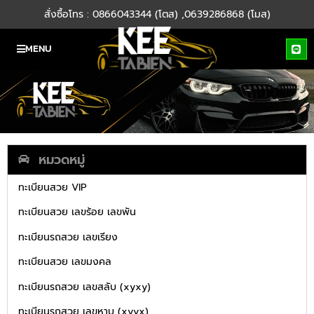
สั่งซื้อโทร : 0866043344 (โตส) ,
0639286868 (โมส)
MENU
หมวดหมู่
ทะเบียนสวย VIP
ทะเบียนสวย เลขร้อย เลขพัน
ทะเบียนรถสวย เลขเรียง
ทะเบียนสวย เลขมงคล
ทะเบียนรถสวย เลขสลับ (xyxy)
ทะเบียนรถสวย เลขหาบ (xyyx)