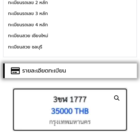
ทะเบียนรถเลข 2 หลัก
ทะเบียนรถเลข 3 หลัก
ทะเบียนรถเลข 4 หลัก
ทะเบียนสวย เชียงใหม่
ทะเบียนสวย ชลบุรี
รายละเอียดทะเบียน