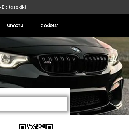
NE : tosekiki
บทความ
ติดต่อเรา