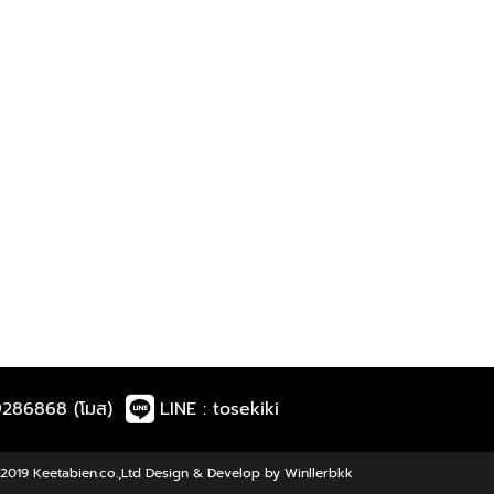
286868 (โมส)
LINE : tosekiki
2019 Keetabien.co.,Ltd Design & Develop by
Winllerbkk