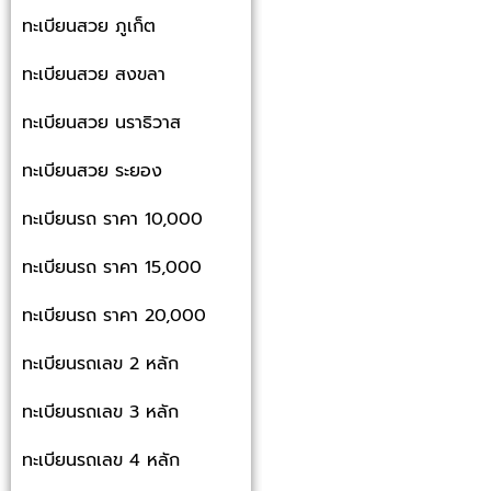
ทะเบียนสวย ภูเก็ต
ทะเบียนสวย สงขลา
ทะเบียนสวย นราธิวาส
ทะเบียนสวย ระยอง
ทะเบียนรถ ราคา 10,000
ทะเบียนรถ ราคา 15,000
ทะเบียนรถ ราคา 20,000
ทะเบียนรถเลข 2 หลัก
ทะเบียนรถเลข 3 หลัก
ทะเบียนรถเลข 4 หลัก