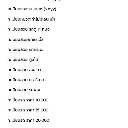
ทะเบียนรถสวย เลขคู่ (xxyy)
ทะเบียนหมวดเก่าไม่มีเลขหน้า
ทะเบียนสวย รถตู้ 11 ที่นั่ง
ทะเบียนสวยอักษรเบิ้ล
ทะเบียนสวย รถกระบะ
ทะเบียนสวย ภูเก็ต
ทะเบียนสวย สงขลา
ทะเบียนสวย นราธิวาส
ทะเบียนสวย ระยอง
ทะเบียนรถ ราคา 10,000
ทะเบียนรถ ราคา 15,000
ทะเบียนรถ ราคา 20,000