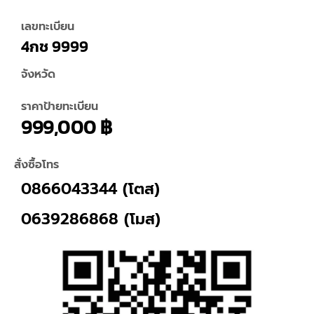
เลขทะเบียน
4กช 9999
จังหวัด
ราคาป้ายทะเบียน
999,000
฿
สั่งซื้อโทร
0866043344 (โตส)
0639286868 (โมส)