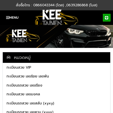
สั่งซื้อโทร : 0866043344 (โตส) ,
0639286868 (โมส)
MENU
หมวดหมู่
ทะเบียนสวย VIP
ทะเบียนสวย เลขร้อย เลขพัน
ทะเบียนรถสวย เลขเรียง
ทะเบียนสวย เลขมงคล
ทะเบียนรถสวย เลขสลับ (xyxy)
ทะเบียนรถสวย เลขหาบ (xyyx)