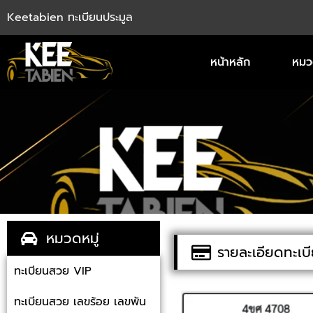
Keetabien ทะเบียนประมูล
หน้าหลัก
หมวด
หมวดหมู่
รายละเอียดทะเบ
ทะเบียนสวย VIP
ทะเบียนสวย เลขร้อย เลขพัน