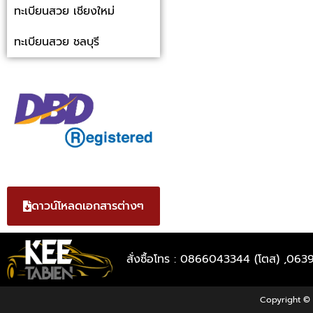
ทะเบียนสวย เชียงใหม่
ทะเบียนสวย ชลบุรี
ดาวน์โหลดเอกสารต่างๆ
สั่งซื้อโทร : 0866043344 (โตส) ,
0639
Copyright © 