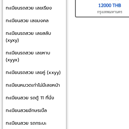
ทะเบียนรถสวย เลขเรียง
ทะเบียนสวย เลขมงคล
ทะเบียนรถสวย เลขสลับ
(xyxy)
ทะเบียนรถสวย เลขหาบ
(xyyx)
ทะเบียนรถสวย เลขคู่ (xxyy)
ทะเบียนหมวดเก่าไม่มีเลขหน้า
ทะเบียนสวย รถตู้ 11 ที่นั่ง
ทะเบียนสวยอักษรเบิ้ล
ทะเบียนสวย รถกระบะ