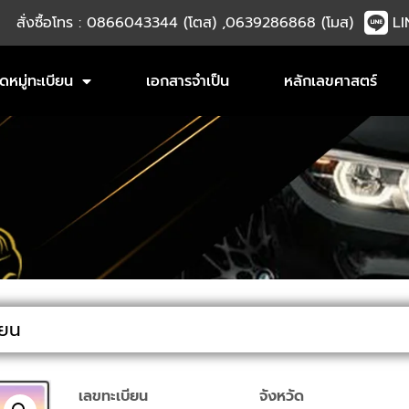
สั่งซื้อโทร : 0866043344 (โตส) ,
0639286868 (โมส)
LI
หมู่ทะเบียน
เอกสารจำเป็น
หลักเลขศาสตร์
ียน
เลขทะเบียน
จังหวัด