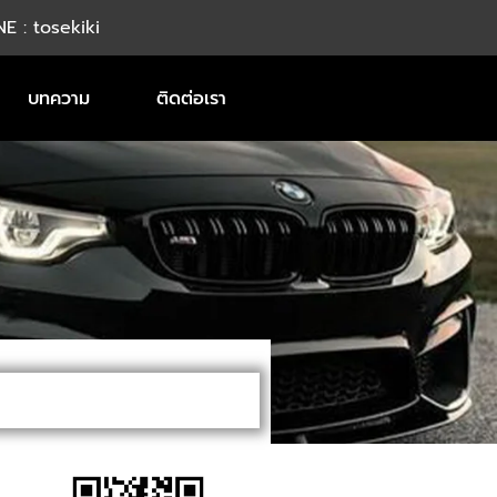
NE : tosekiki
บทความ
ติดต่อเรา