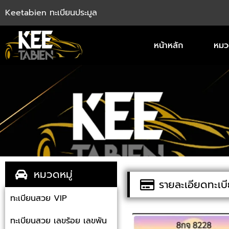
Keetabien ทะเบียนประมูล
หน้าหลัก
หมวด
หมวดหมู่
รายละเอียดทะเบ
ทะเบียนสวย VIP
ทะเบียนสวย เลขร้อย เลขพัน