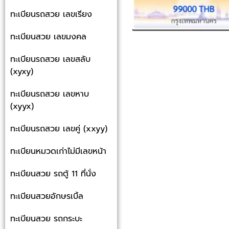
ทะเบียนรถสวย เลขเรียง
ทะเบียนสวย เลขมงคล
ทะเบียนรถสวย เลขสลับ
(xyxy)
ทะเบียนรถสวย เลขหาบ
(xyyx)
ทะเบียนรถสวย เลขคู่ (xxyy)
ทะเบียนหมวดเก่าไม่มีเลขหน้า
ทะเบียนสวย รถตู้ 11 ที่นั่ง
ทะเบียนสวยอักษรเบิ้ล
ทะเบียนสวย รถกระบะ