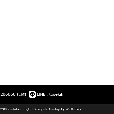
286868 (โมส)
LINE : tosekiki
2019 Keetabien.co.,Ltd Design & Develop by
Winllerbkk