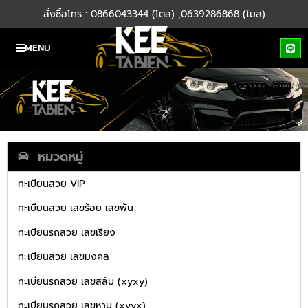
สั่งซื้อโทร : 0866043344 (โตส) ,
0639286868 (โมส)
MENU
หมวดหมู่
ทะเบียนสวย VIP
ทะเบียนสวย เลขร้อย เลขพัน
ทะเบียนรถสวย เลขเรียง
ทะเบียนสวย เลขมงคล
ทะเบียนรถสวย เลขสลับ (xyxy)
ทะเบียนรถสวย เลขหาบ (xyyx)