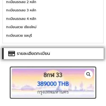
ทะเบียนรถเลข 2 หลัก
ทะเบียนรถเลข 3 หลัก
ทะเบียนรถเลข 4 หลัก
ทะเบียนสวย เชียงใหม่
ทะเบียนสวย ชลบุรี
รายละเอียดทะเบียน