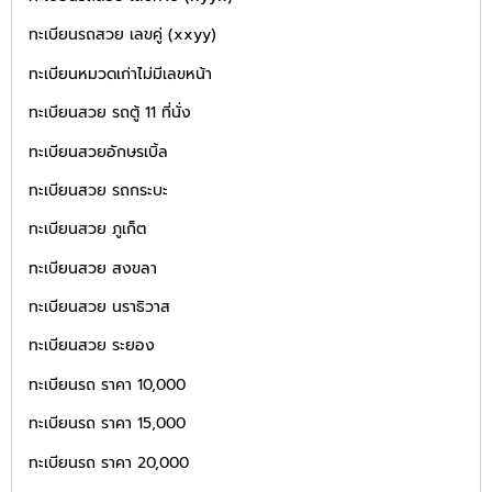
ทะเบียนรถสวย เลขคู่ (xxyy)
ทะเบียนหมวดเก่าไม่มีเลขหน้า
ทะเบียนสวย รถตู้ 11 ที่นั่ง
ทะเบียนสวยอักษรเบิ้ล
ทะเบียนสวย รถกระบะ
ทะเบียนสวย ภูเก็ต
ทะเบียนสวย สงขลา
ทะเบียนสวย นราธิวาส
ทะเบียนสวย ระยอง
ทะเบียนรถ ราคา 10,000
ทะเบียนรถ ราคา 15,000
ทะเบียนรถ ราคา 20,000