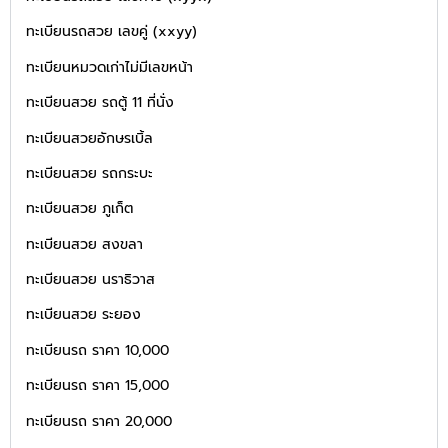
ทะเบียนรถสวย เลขคู่ (xxyy)
ทะเบียนหมวดเก่าไม่มีเลขหน้า
ทะเบียนสวย รถตู้ 11 ที่นั่ง
ทะเบียนสวยอักษรเบิ้ล
ทะเบียนสวย รถกระบะ
ทะเบียนสวย ภูเก็ต
ทะเบียนสวย สงขลา
ทะเบียนสวย นราธิวาส
ทะเบียนสวย ระยอง
ทะเบียนรถ ราคา 10,000
ทะเบียนรถ ราคา 15,000
ทะเบียนรถ ราคา 20,000