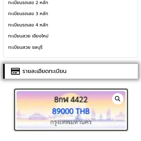
ทะเบียนรถเลข 2 หลัก
ทะเบียนรถเลข 3 หลัก
ทะเบียนรถเลข 4 หลัก
ทะเบียนสวย เชียงใหม่
ทะเบียนสวย ชลบุรี
รายละเอียดทะเบียน