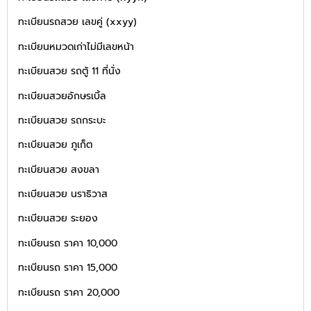
ทะเบียนรถสวย เลขคู่ (xxyy)
ทะเบียนหมวดเก่าไม่มีเลขหน้า
ทะเบียนสวย รถตู้ 11 ที่นั่ง
ทะเบียนสวยอักษรเบิ้ล
ทะเบียนสวย รถกระบะ
ทะเบียนสวย ภูเก็ต
ทะเบียนสวย สงขลา
ทะเบียนสวย นราธิวาส
ทะเบียนสวย ระยอง
ทะเบียนรถ ราคา 10,000
ทะเบียนรถ ราคา 15,000
ทะเบียนรถ ราคา 20,000