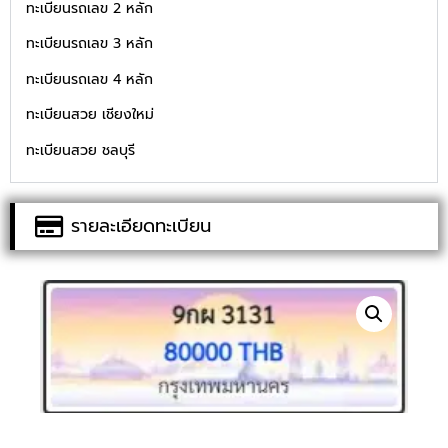
ทะเบียนรถเลข 2 หลัก
ทะเบียนรถเลข 3 หลัก
ทะเบียนรถเลข 4 หลัก
ทะเบียนสวย เชียงใหม่
ทะเบียนสวย ชลบุรี
รายละเอียดทะเบียน