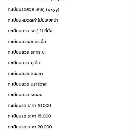
ทะเบียนรถสวย เลขคู่ (xxyy)
ทะเบียนหมวดเก่าไม่มีเลขหน้า
ทะเบียนสวย รถตู้ 11 ที่นั่ง
ทะเบียนสวยอักษรเบิ้ล
ทะเบียนสวย รถกระบะ
ทะเบียนสวย ภูเก็ต
ทะเบียนสวย สงขลา
ทะเบียนสวย นราธิวาส
ทะเบียนสวย ระยอง
ทะเบียนรถ ราคา 10,000
ทะเบียนรถ ราคา 15,000
ทะเบียนรถ ราคา 20,000